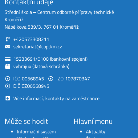
Kontaktní údaje
Střední škola ‒ Centrum odborné přípravy technické
Kroměříž
Nábělkova 539/3, 767 01 Kroměříž
+420573308211
sekretariat@coptkm.cz
15233691/0100 (bankovní spojení)
vyhmjux (datová schránka)
IČO 00568945
IZO 107870347
DIČ CZ00568945
Více informací, kontakty na zaměstnance
Může se hodit
Hlavní menu
Informační systém
Aktuality