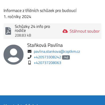
Informace z třídních schůzek pro budoucí
1. ročníky 2024
Schůzky 24 info pro
rodiče
Stáhnout soubor
208.83 kB
Staňková Pavlína
pavlina.stankova@coptkm.cz
+420573308242
/42
+420737208063