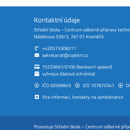
Kontaktní údaje
Střední škola ‒ Centrum odborné přípravy techn
Nábělkova 539/3, 767 01 Kroměříž
+420573308211
sekretariat@coptkm.cz
15233691/0100 (bankovní spojení)
vyhmjux (datová schránka)
IČO 00568945
IZO 107870347
D
Více informací, kontakty na zaměstnance
Provozuje
Střední škola ‒ Centrum odborné příp