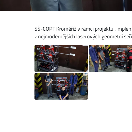
SŠ-COPT Kroměříž v rámci projektu „Impleme
z nejmodernějších laserových geometrií seříz