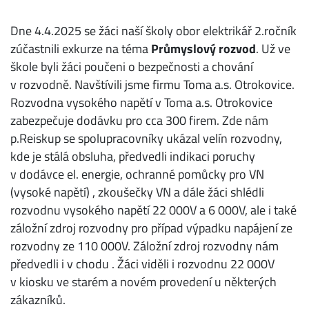
Dne 4.4.2025 se žáci naší školy obor elektrikář 2.ročník
zúčastnili exkurze na téma
Průmyslový rozvod
. Už ve
škole byli žáci poučeni o bezpečnosti a chování
v rozvodně. Navštívili jsme firmu Toma a.s. Otrokovice.
Rozvodna vysokého napětí v Toma a.s. Otrokovice
zabezpečuje dodávku pro cca 300 firem. Zde nám
p.Reiskup se spolupracovníky ukázal velín rozvodny,
kde je stálá obsluha, předvedli indikaci poruchy
v dodávce el. energie, ochranné pomůcky pro VN
(vysoké napětí) , zkoušečky VN a dále žáci shlédli
rozvodnu vysokého napětí 22 000V a 6 000V, ale i také
záložní zdroj rozvodny pro případ výpadku napájení ze
rozvodny ze 110 000V. Záložní zdroj rozvodny nám
předvedli i v chodu . Žáci viděli i rozvodnu 22 000V
v kiosku ve starém a novém provedení u některých
zákazníků.