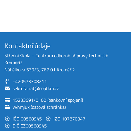
Kontaktní údaje
Střední škola ‒ Centrum odborné přípravy technické
Kroměříž
Nábělkova 539/3, 767 01 Kroměříž
+420573308211
sekretariat@coptkm.cz
15233691/0100 (bankovní spojení)
vyhmjux (datová schránka)
IČO 00568945
IZO 107870347
DIČ CZ00568945