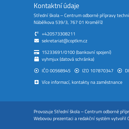
Kontaktní údaje
Střední škola ‒ Centrum odborné přípravy techn
Nábělkova 539/3, 767 01 Kroměříž
+420573308211
sekretariat@coptkm.cz
15233691/0100 (bankovní spojení)
vyhmjux (datová schránka)
IČO 00568945
IZO 107870347
D
Více informací, kontakty na zaměstnance
Provozuje
Střední škola ‒ Centrum odborné příp
Webovou prezentaci a redakční systém
vytvořil