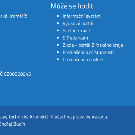
Může se hodit
ické Kroměříž
Informační systém
Výukový portál
Školní e-mail
Síť eduroam
Zkola - portál Zlínského kraje
Prohlášení o přístupnosti
Prohlášení o cookies
IČ CZ00568945
ravy technické Kroměříž
.
© Všechna práva vyhrazena.
Ondřej Budín
.