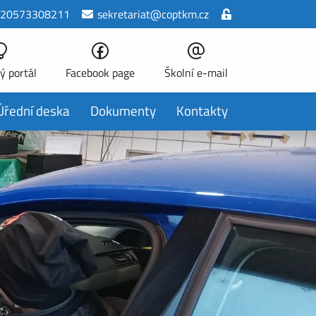
20573308211
sekretariat@coptkm.cz
ý portál
Facebook page
Školní e-mail
Úřední deska
Dokumenty
Kontakty