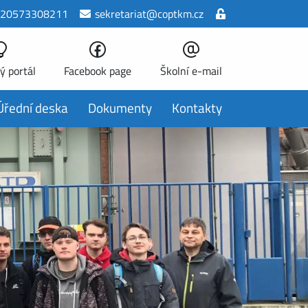
20573308211
sekretariat@coptkm.cz
ý portál
Facebook page
Školní e-mail
Úřední deska
Dokumenty
Kontakty