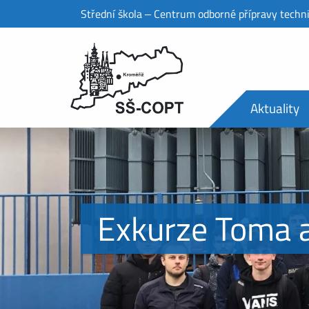
Střední škola ‒ Centrum odborné přípravy techn
Aktuality
Exkurze Toma a