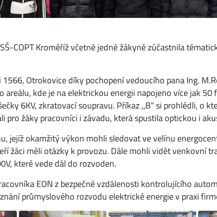
ík SŠ-COPT Kroměříž včetně jedné žákyně zúčastnila tématic
i 1566, Otrokovice díky pochopení vedoucího pana Ing. M.Re
reálu, kde je na elektrickou energii napojeno více jak 50 fi
čky 6KV, zkratovací soupravu. Příkaz ,,B“ si prohlédli, o kter
ali pro žáky pracovníci i závadu, která spustila optickou i a
rnu, jejíž okamžitý výkon mohli sledovat ve velínu energocent
teří žáci měli otázky k provozu. Dále mohli vidět venkovní 
00V, které vede dál do rozvoden.
acovníka EON z bezpečné vzdálenosti kontrolujícího automa
ání průmyslového rozvodu elektrické energie v praxi firm