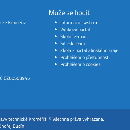
Může se hodit
ické Kroměříž
Informační systém
Výukový portál
Školní e-mail
Síť eduroam
Zkola - portál Zlínského kraje
Prohlášení o přístupnosti
Prohlášení o cookies
IČ CZ00568945
ravy technické Kroměříž
.
© Všechna práva vyhrazena.
Ondřej Budín
.