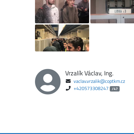
Vrzalík Václav, Ing.
vaclav.vrzalik@coptkm.cz
+420573308247
/47