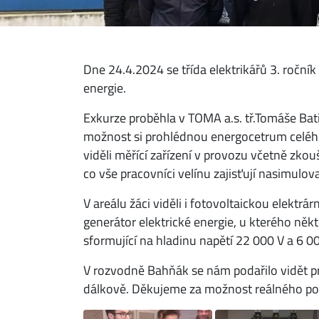
Dne 24.4.2024 se třída elektrikářů 3. ročn
energie.
Exkurze proběhla v TOMA a.s. tř.Tomáše Bat
možnost si prohlédnou energocetrum celého a
viděli měřící zařízení v provozu včetně zkouše
co vše pracovníci velínu zajisťují nasimulov
V areálu žáci viděli i fotovoltaickou elektrá
generátor elektrické energie, u kterého něk
sformující na hladinu napětí 22 000 V a 6 0
V rozvodně Bahňák se nám podařilo vidět pr
dálkově. Děkujeme za možnost reálného pozn