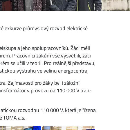
ké exkurze průmyslový rozvod elektrické
iskupa a jeho spolupracovníků. Žáci měli
rem. Pracovníci žákům vše vysvětlili, žáci
ém se učili v teorii. Pro reálnější představu,
kustickou výstrahu ve velínu energocentra.
ra. Zajímavostí pro žáky byl i záložní
transformátor v provozu na 110 000 V tran­
tickou rozvodnu 110 000 V, která je řízena
ě TOMA a.s. .