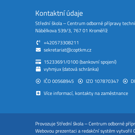
Kontaktní údaje
Střední škola ‒ Centrum odborné přípravy techn
Nábělkova 539/3, 767 01 Kroměříž
+420573308211
sekretariat@coptkm.cz
15233691/0100 (bankovní spojení)
vyhmjux (datová schránka)
IČO 00568945
IZO 107870347
D
Více informací, kontakty na zaměstnance
Provozuje
Střední škola ‒ Centrum odborné příp
Webovou prezentaci a redakční systém
vytvořil