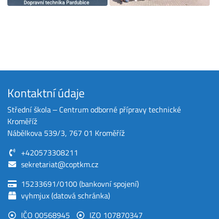
Kontaktní údaje
Střední škola ‒ Centrum odborné přípravy technické
Kroměříž
Nábělkova 539/3, 767 01 Kroměříž
+420573308211
sekretariat@coptkm.cz
15233691/0100 (bankovní spojení)
vyhmjux (datová schránka)
IČO 00568945
IZO 107870347