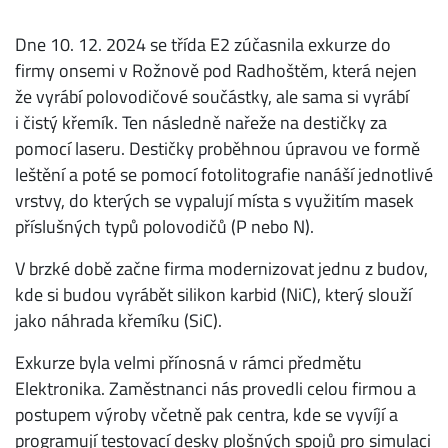
Dne 10. 12. 2024 se třída E2 zúčasnila exkurze do
firmy onsemi v Rožnově pod Radhoštěm, která nejen
že vyrábí polovodičové součástky, ale sama si vyrábí
i čistý křemík. Ten následně nařeže na destičky za
pomocí laseru. Destičky proběhnou úpravou ve formě
leštění a poté se pomocí fotolitografie nanáší jednotlivé
vrstvy, do kterých se vypalují místa s využitím masek
příslušných typů polovodičů (P nebo N).
V brzké době začne firma modernizovat jednu z budov,
kde si budou vyrábět silikon karbid (NiC), který slouží
jako náhrada křemíku (SiC).
Exkurze byla velmi přínosná v rámci předmětu
Elektronika. Zaměstnanci nás provedli celou firmou a
postupem výroby včetně pak centra, kde se vyvíjí a
programují testovací desky plošných spojů pro simulaci