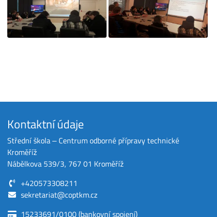
Kontaktní údaje
Střední škola ‒ Centrum odborné přípravy technické
Kroměříž
Nábělkova 539/3, 767 01 Kroměříž
+420573308211
sekretariat@coptkm.cz
15233691/0100 (bankovní spojení)