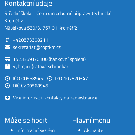
Kontaktní údaje
Střední škola ‒ Centrum odborné přípravy technické
Kroměříž
Nábělkova 539/3, 767 01 Kroměříž
+420573308211
sekretariat@coptkm.cz
15233691/0100 (bankovní spojení)
vyhmjux (datová schránka)
IČO 00568945
IZO 107870347
DIČ CZ00568945
Více informací, kontakty na zaměstnance
Může se hodit
Hlavní menu
Informační systém
Aktuality