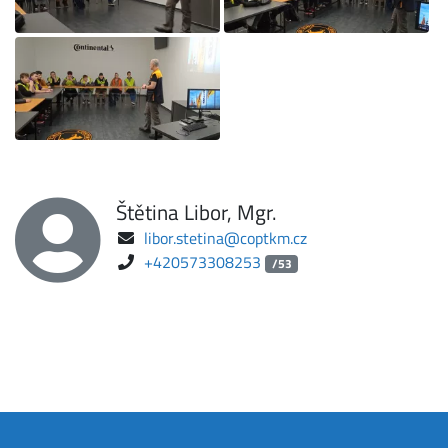
Štětina Libor, Mgr.
libor.stetina@coptkm.cz
+420573308253
/53