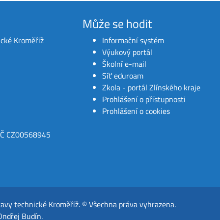
Může se hodit
ické Kroměříž
Informační systém
Výukový portál
Školní e-mail
Síť eduroam
Zkola - portál Zlínského kraje
Prohlášení o přístupnosti
Prohlášení o cookies
IČ CZ00568945
ravy technické Kroměříž
.
© Všechna práva vyhrazena.
Ondřej Budín
.