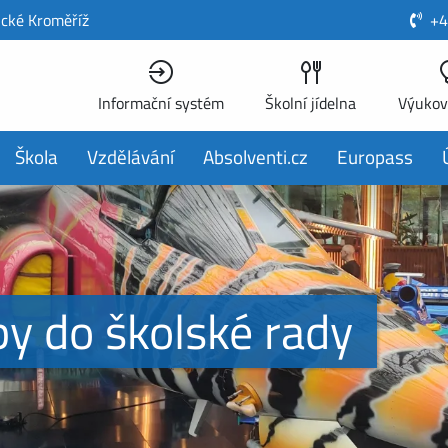
ické Kroměříž
+4
Informační systém
Školní jídelna
Výukov
Škola
Vzdělávání
Absolventi.cz
Europass
by do školské rady