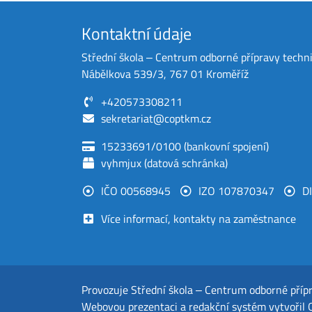
Kontaktní údaje
Střední škola ‒ Centrum odborné přípravy techn
Nábělkova 539/3, 767 01 Kroměříž
+420573308211
sekretariat@coptkm.cz
15233691/0100 (bankovní spojení)
vyhmjux (datová schránka)
IČO 00568945
IZO 107870347
D
Více informací, kontakty na zaměstnance
Provozuje
Střední škola ‒ Centrum odborné příp
Webovou prezentaci a redakční systém
vytvořil