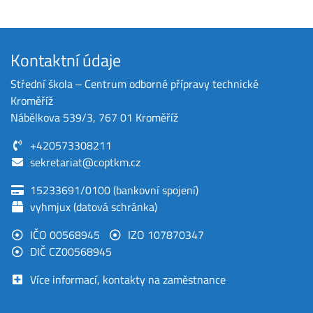
Kontaktní údaje
Střední škola ‒ Centrum odborné přípravy technické
Kroměříž
Nábělkova 539/3, 767 01 Kroměříž
+420573308211
sekretariat@coptkm.cz
15233691/0100 (bankovní spojení)
vyhmjux (datová schránka)
IČO 00568945
IZO 107870347
DIČ CZ00568945
Více informací, kontakty na zaměstnance