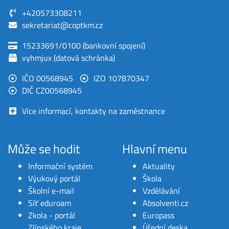
+420573308211
sekretariat@coptkm.cz
15233691/0100 (bankovní spojení)
vyhmjux (datová schránka)
IČO 00568945
IZO 107870347
DIČ CZ00568945
Více informací, kontakty na zaměstnance
Může se hodit
Hlavní menu
Informační systém
Aktuality
Výukový portál
Škola
Školní e-mail
Vzdělávání
Síť eduroam
Absolventi.cz
Zkola - portál
Europass
Zlínského kraje
Úřední deska