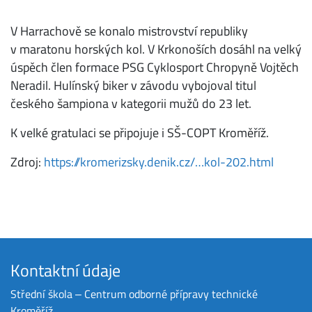
V Harrachově se konalo mistrovství republiky
v maratonu horských kol. V Krkonoších dosáhl na velký
úspěch člen formace PSG Cyklosport Chropyně Vojtěch
Neradil. Hulínský biker v závodu vybojoval titul
českého šampiona v kategorii mužů do 23 let.
K velké gratulaci se připojuje i SŠ-COPT Kroměříž.
Zdroj:
https://kromerizsky.denik.cz/…kol-202.html
Kontaktní údaje
Střední škola ‒ Centrum odborné přípravy technické
Kroměříž