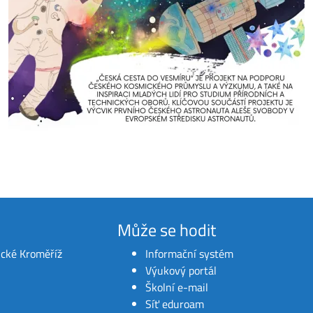
Může se hodit
ické Kroměříž
Informační systém
Výukový portál
Školní e-mail
Síť eduroam