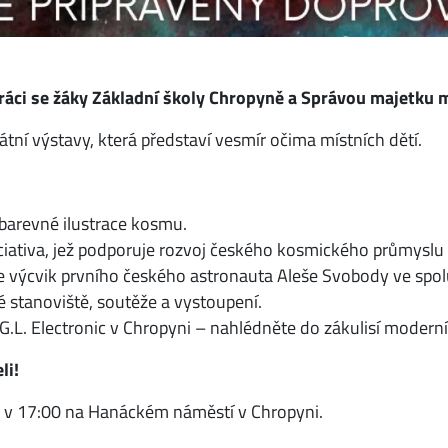
práci se žáky Základní školy Chropyně a Správou majetku 
átní výstavy, která představí vesmír očima místních dětí.
a barevné ilustrace kosmu.
iciativa, jež podporuje rozvoj českého kosmického průmyslu
je výcvik prvního českého astronauta Aleše Svobody ve spol
 stanoviště, soutěže a vystoupení.
L. Electronic v Chropyni – nahlédněte do zákulisí moderní
li!
25 v 17:00 na Hanáckém náměstí v Chropyni.