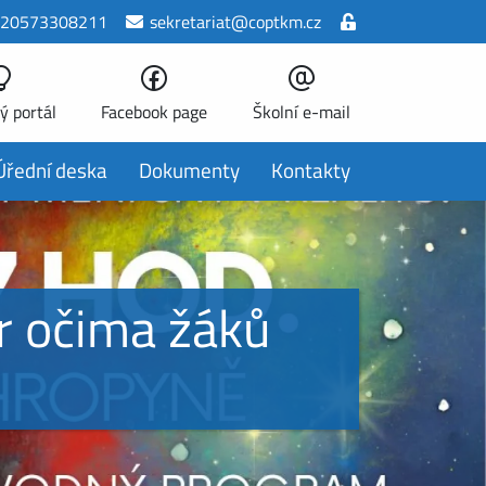
20573308211
sekretariat@coptkm.cz
ý portál
Facebook page
Školní e-mail
Úřední deska
Dokumenty
Kontakty
r očima žáků