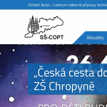
Střední škola ‒ Centrum odborné přípravy techn
Aktuality
„Česká cesta d
ZŠ Chropyně