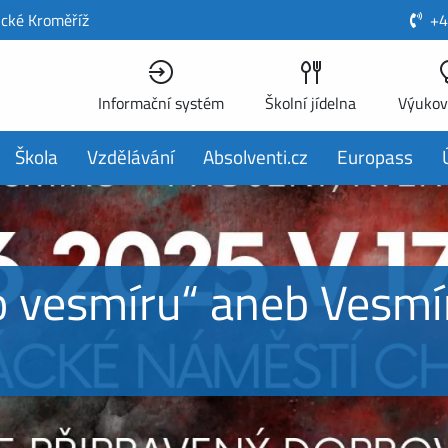
ické Kroměříž
+4
Informační systém
Školní jídelna
Výukov
Škola
Vzdělávání
Absolventi.cz
Europass
o vesmíru“ aneb Vesmí