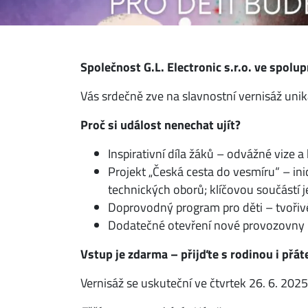
Společnost G.L. Electronic s.r.o. ve spolu
Vás srdečně zve na slavnostní vernisáž unik
Proč si událost nenechat ujít?
Inspirativní díla žáků – odvážné vize 
Projekt „Česká cesta do vesmíru“ – in
technických oborů; klíčovou součástí 
Doprovodný program pro děti – tvořivé
Dodatečné otevření nové provozovny G.
Vstup je zdarma – přijďte s rodinou i přáte
Vernisáž se uskuteční ve čtvrtek 26. 6. 20