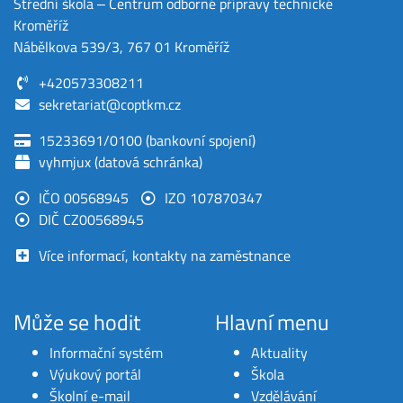
Střední škola ‒ Centrum odborné přípravy technické
Kroměříž
Nábělkova 539/3, 767 01 Kroměříž
+420573308211
sekretariat@coptkm.cz
15233691/0100 (bankovní spojení)
vyhmjux (datová schránka)
IČO 00568945
IZO 107870347
DIČ CZ00568945
Více informací, kontakty na zaměstnance
Může se hodit
Hlavní menu
Informační systém
Aktuality
Výukový portál
Škola
Školní e-mail
Vzdělávání