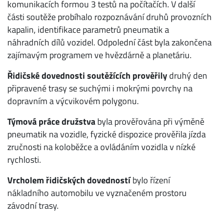
komunikacích formou 3 testů na počítačích. V další
části soutěže probíhalo rozpoznávání druhů provozních
kapalin, identifikace parametrů pneumatik a
náhradních dílů vozidel. Odpolední část byla zakončena
zajímavým programem ve hvězdárně a planetáriu.
Řidičské dovednosti soutěžících prověřily
druhý den
připravené trasy se suchými i mokrými povrchy na
dopravním a výcvikovém polygonu.
Týmová práce družstva
byla prověřována při výměně
pneumatik na vozidle, fyzické dispozice prověřila jízda
zručnosti na koloběžce a ovládáním vozidla v nízké
rychlosti.
Vrcholem řidičských dovedností
bylo řízení
nákladního automobilu ve vyznačeném prostoru
závodní trasy.