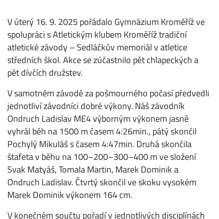
V úterý 16. 9. 2025 pořádalo Gymnázium Kroměříž ve
spolupráci s Atletickým klubem Kroměříž tradiční
atletické závody – Sedláčkův memoriál v atletice
středních škol. Akce se zúčastnilo pět chlapeckých a
pět dívčích družstev.
V samotném závodě za pošmourného počasí předvedli
jednotliví závodníci dobré výkony. Náš závodník
Ondruch Ladislav ME4 výborným výkonem jasně
vyhrál běh na 1500 m časem 4:26min., pátý skončil
Pochylý Mikuláš s časem 4:47min. Druhá skončila
štafeta v běhu na 100–200–300–400 m ve složení
Svak Matyáš, Tomala Martin, Marek Dominik a
Ondruch Ladislav. Čtvrtý skončil ve skoku vysokém
Marek Dominik výkonem 164 cm.
V konečném součtu pořadí v jednotlivých disciplínách