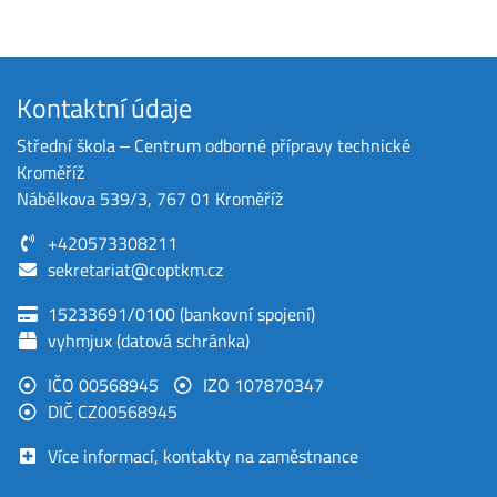
Kontaktní údaje
Střední škola ‒ Centrum odborné přípravy technické
Kroměříž
Nábělkova 539/3, 767 01 Kroměříž
+420573308211
sekretariat@coptkm.cz
15233691/0100 (bankovní spojení)
vyhmjux (datová schránka)
IČO 00568945
IZO 107870347
DIČ CZ00568945
Více informací, kontakty na zaměstnance