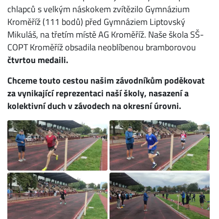
chlapců s velkým náskokem zvítězilo Gymnázium
Kroměříž (111 bodů) před Gymnáziem Liptovský
Mikuláš, na třetím místě AG Kroměříž. Naše škola SŠ-
COPT Kroměříž obsadila neoblíbenou bramborovou
čtvrtou medaili.
Chceme touto cestou našim závodníkům poděkovat
za vynikající reprezentaci naší školy, nasazení a
kolektivní duch v závodech na okresní úrovni.