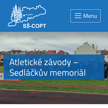
Menu
Atletické závody –
Sedláčkův memoriál