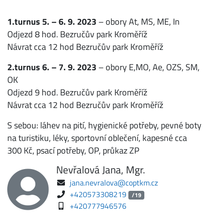
1.turnus 5. – 6. 9. 2023
– obory At, MS, ME, In
Odjezd 8 hod. Bezručův park Kroměříž
Návrat cca 12 hod Bezručův park Kroměříž
2.turnus 6. – 7. 9. 2023
– obory E,MO, Ae, OZS, SM,
OK
Odjezd 9 hod. Bezručův park Kroměříž
Návrat cca 12 hod Bezručův park Kroměříž
S sebou: láhev na pití, hygienické potřeby, pevné boty
na turistiku, léky, sportovní oblečení, kapesné cca
300 Kč, psací potřeby, OP, průkaz ZP
Nevřalová Jana, Mgr.
jana.nevralova@coptkm.cz
+420573308219
/19
+420777946576