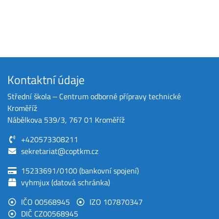
Kontaktní údaje
Střední škola ‒ Centrum odborné přípravy technické
Kroměříž
Nábělkova 539/3, 767 01 Kroměříž
+420573308211
sekretariat@coptkm.cz
15233691/0100 (bankovní spojení)
vyhmjux (datová schránka)
IČO 00568945
IZO 107870347
DIČ CZ00568945