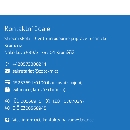
Kontaktní údaje
Střední škola ‒ Centrum odborné přípravy technické
Kroměříž
Nábělkova 539/3, 767 01 Kroměříž
+420573308211
sekretariat@coptkm.cz
15233691/0100 (bankovní spojení)
vyhmjux (datová schránka)
IČO 00568945
IZO 107870347
DIČ CZ00568945
Více informací, kontakty na zaměstnance