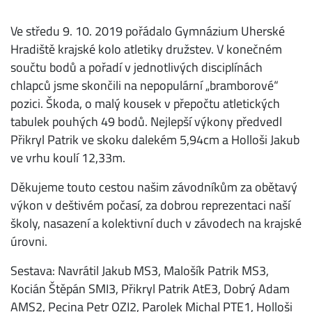
Ve středu 9. 10. 2019 pořádalo Gymnázium Uherské
Hradiště krajské kolo atletiky družstev. V konečném
součtu bodů a pořadí v jednotlivých disciplínách
chlapců jsme skončili na nepopulární „bramborové“
pozici. Škoda, o malý kousek v přepočtu atletických
tabulek pouhých 49 bodů. Nejlepší výkony předvedl
Přikryl Patrik ve skoku dalekém 5,94cm a Holloši Jakub
ve vrhu koulí 12,33m.
Děkujeme touto cestou našim závodníkům za obětavý
výkon v deštivém počasí, za dobrou reprezentaci naší
školy, nasazení a kolektivní duch v závodech na krajské
úrovni.
Sestava: Navrátil Jakub MS3, Malošík Patrik MS3,
Kocián Štěpán SMI3, Přikryl Patrik AtE3, Dobrý Adam
AMS2, Pecina Petr OZI2, Parolek Michal PTE1, Holloši