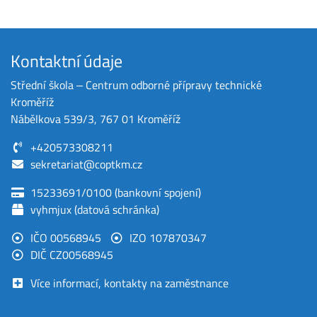
Kontaktní údaje
Střední škola ‒ Centrum odborné přípravy technické
Kroměříž
Nábělkova 539/3, 767 01 Kroměříž
+420573308211
sekretariat@coptkm.cz
15233691/0100 (bankovní spojení)
vyhmjux (datová schránka)
IČO 00568945
IZO 107870347
DIČ CZ00568945
Více informací, kontakty na zaměstnance