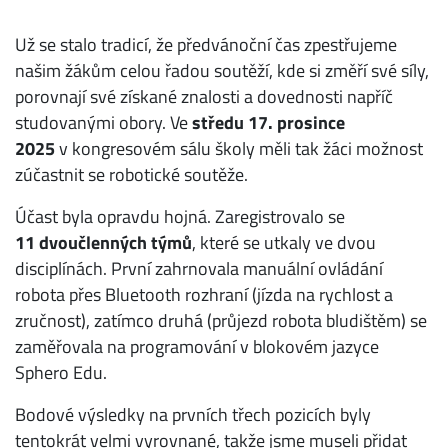
Už se stalo tradicí, že předvánoční čas zpestřujeme
našim žákům celou řadou soutěží, kde si změří své síly,
porovnají své získané znalosti a dovednosti napříč
studovanými obory. Ve
středu 17. prosince
2025
v kongresovém sálu školy měli tak žáci možnost
zúčastnit se robotické soutěže.
Účast byla opravdu hojná. Zaregistrovalo se
11 dvoučlenných týmů
, které se utkaly ve dvou
disciplínách. První zahrnovala manuální ovládání
robota přes Bluetooth rozhraní (jízda na rychlost a
zručnost), zatímco druhá (průjezd robota bludištěm) se
zaměřovala na programování v blokovém jazyce
Sphero Edu.
Bodové výsledky na prvních třech pozicích byly
tentokrát velmi vyrovnané, takže jsme museli přidat